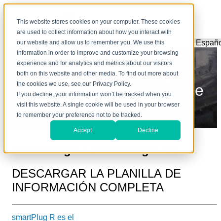
Español
This website stores cookies on your computer. These cookies
are used to collect information about how you interact with
Españo
our website and allow us to remember you. We use this
information in order to improve and customize your browsing
experience and for analytics and metrics about our visitors
smartPlugR
both on this website and other media. To find out more about
the cookies we use, see our Privacy Policy.
smartPlugR(
IS
) Planilla de
If you decline, your information won’t be tracked when you
Información
visit this website. A single cookie will be used in your browser
to remember your preference not to be tracked.
Accept
Decline
SmartPlugR
/ SmartPlugR-IS:
DESCARGAR LA PLANILLA DE
INFORMACIÓN COMPLETA
smartPlug R es el