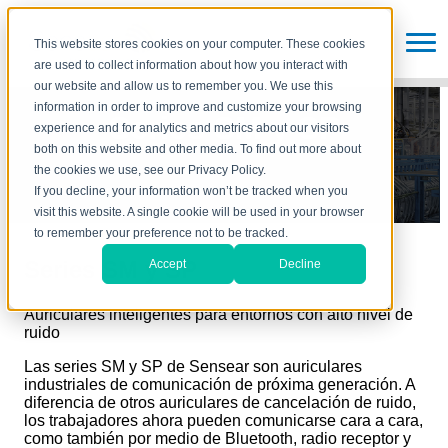
This website stores cookies on your computer. These cookies
are used to collect information about how you interact with
our website and allow us to remember you. We use this
information in order to improve and customize your browsing
Series SM y SP
experience and for analytics and metrics about our visitors
both on this website and other media. To find out more about
the cookies we use, see our Privacy Policy.
If you decline, your information won’t be tracked when you
visit this website. A single cookie will be used in your browser
to remember your preference not to be tracked.
Series SM y SP
Accept
Decline
Auriculares inteligentes para entornos con alto nivel de
ruido
Las series SM y SP de Sensear son auriculares
industriales de comunicación de próxima generación. A
diferencia de otros auriculares de cancelación de ruido,
los trabajadores ahora pueden comunicarse cara a cara,
como también por medio de Bluetooth, radio receptor y